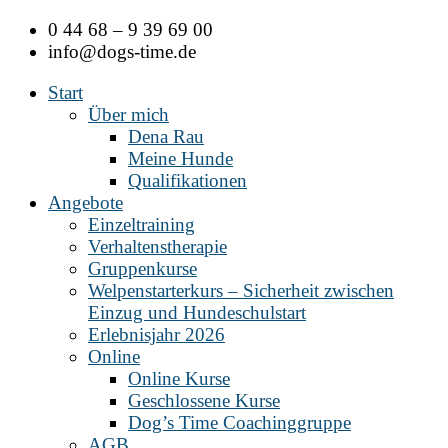
Zum
0 44 68 – 9 39 69 00
Inhalt
info@dogs-time.de
springen
Start
Über mich
Dena Rau
Meine Hunde
Qualifikationen
Angebote
Einzeltraining
Verhaltenstherapie
Gruppenkurse
Welpenstarterkurs – Sicherheit zwischen
Einzug und Hundeschulstart
Erlebnisjahr 2026
Online
Online Kurse
Geschlossene Kurse
Dog’s Time Coachinggruppe
AGB