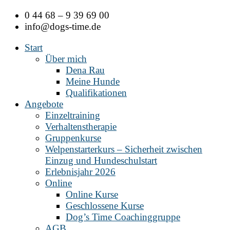
Zum
0 44 68 – 9 39 69 00
Inhalt
info@dogs-time.de
springen
Start
Über mich
Dena Rau
Meine Hunde
Qualifikationen
Angebote
Einzeltraining
Verhaltenstherapie
Gruppenkurse
Welpenstarterkurs – Sicherheit zwischen
Einzug und Hundeschulstart
Erlebnisjahr 2026
Online
Online Kurse
Geschlossene Kurse
Dog’s Time Coachinggruppe
AGB