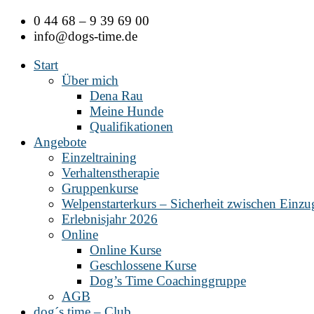
Zum
0 44 68 – 9 39 69 00
Inhalt
info@dogs-time.de
springen
Start
Über mich
Dena Rau
Meine Hunde
Qualifikationen
Angebote
Einzeltraining
Verhaltenstherapie
Gruppenkurse
Welpenstarterkurs – Sicherheit zwischen Einz
Erlebnisjahr 2026
Online
Online Kurse
Geschlossene Kurse
Dog’s Time Coachinggruppe
AGB
dog´s time – Club