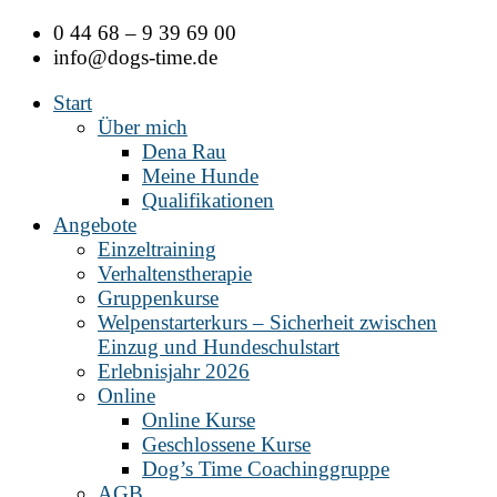
Zum
0 44 68 – 9 39 69 00
Inhalt
info@dogs-time.de
springen
Start
Über mich
Dena Rau
Meine Hunde
Qualifikationen
Angebote
Einzeltraining
Verhaltenstherapie
Gruppenkurse
Welpenstarterkurs – Sicherheit zwischen
Einzug und Hundeschulstart
Erlebnisjahr 2026
Online
Online Kurse
Geschlossene Kurse
Dog’s Time Coachinggruppe
AGB