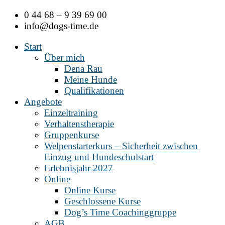
Zum
0 44 68 – 9 39 69 00
Inhalt
info@dogs-time.de
springen
Start
Über mich
Dena Rau
Meine Hunde
Qualifikationen
Angebote
Einzeltraining
Verhaltenstherapie
Gruppenkurse
Welpenstarterkurs – Sicherheit zwischen
Einzug und Hundeschulstart
Erlebnisjahr 2027
Online
Online Kurse
Geschlossene Kurse
Dog’s Time Coachinggruppe
AGB