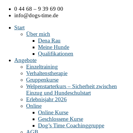
Zum
0 44 68 – 9 39 69 00
Inhalt
info@dogs-time.de
springen
Start
Über mich
Dena Rau
Meine Hunde
Qualifikationen
Angebote
Einzeltraining
Verhaltenstherapie
Gruppenkurse
Welpenstarterkurs – Sicherheit zwischen
Einzug und Hundeschulstart
Erlebnisjahr 2026
Online
Online Kurse
Geschlossene Kurse
Dog’s Time Coachinggruppe
AGB