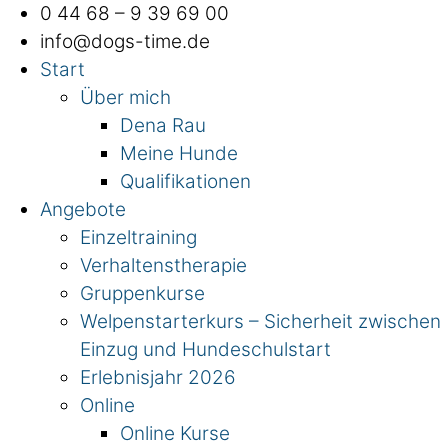
Zum
0 44 68 – 9 39 69 00
Inhalt
info@dogs-time.de
springen
Start
Über mich
Dena Rau
Meine Hunde
Qualifikationen
Angebote
Einzeltraining
Verhaltenstherapie
Gruppenkurse
Welpenstarterkurs – Sicherheit zwischen
Einzug und Hundeschulstart
Erlebnisjahr 2026
Online
Online Kurse