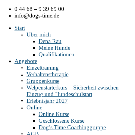
Zum
0 44 68 – 9 39 69 00
Inhalt
info@dogs-time.de
springen
Start
Über mich
Dena Rau
Meine Hunde
Qualifikationen
Angebote
Einzeltraining
Verhaltenstherapie
Gruppenkurse
Welpenstarterkurs – Sicherheit zwischen
Einzug und Hundeschulstart
Erlebnisjahr 2027
Online
Online Kurse
Geschlossene Kurse
Dog’s Time Coachinggruppe
AGB