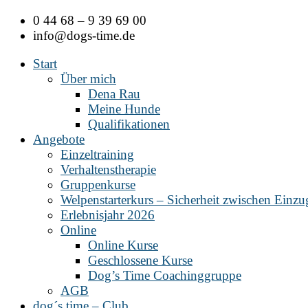
Zum
0 44 68 – 9 39 69 00
Inhalt
info@dogs-time.de
springen
Start
Über mich
Dena Rau
Meine Hunde
Qualifikationen
Angebote
Einzeltraining
Verhaltenstherapie
Gruppenkurse
Welpenstarterkurs – Sicherheit zwischen Einz
Erlebnisjahr 2026
Online
Online Kurse
Geschlossene Kurse
Dog’s Time Coachinggruppe
AGB
dog´s time – Club