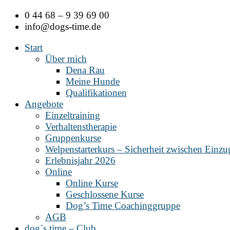
Zum
0 44 68 – 9 39 69 00
Inhalt
info@dogs-time.de
springen
Start
Über mich
Dena Rau
Meine Hunde
Qualifikationen
Angebote
Einzeltraining
Verhaltenstherapie
Gruppenkurse
Welpenstarterkurs – Sicherheit zwischen Einz
Erlebnisjahr 2026
Online
Online Kurse
Geschlossene Kurse
Dog’s Time Coachinggruppe
AGB
dog´s time – Club