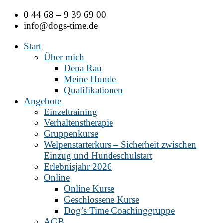
Zum
0 44 68 – 9 39 69 00
Inhalt
info@dogs-time.de
springen
Start
Über mich
Dena Rau
Meine Hunde
Qualifikationen
Angebote
Einzeltraining
Verhaltenstherapie
Gruppenkurse
Welpenstarterkurs – Sicherheit zwischen
Einzug und Hundeschulstart
Erlebnisjahr 2026
Online
Online Kurse
Geschlossene Kurse
Dog’s Time Coachinggruppe
AGB