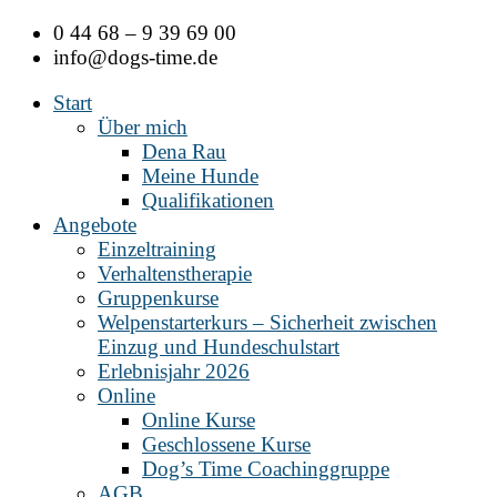
Zum
0 44 68 – 9 39 69 00
Inhalt
info@dogs-time.de
springen
Start
Über mich
Dena Rau
Meine Hunde
Qualifikationen
Angebote
Einzeltraining
Verhaltenstherapie
Gruppenkurse
Welpenstarterkurs – Sicherheit zwischen
Einzug und Hundeschulstart
Erlebnisjahr 2026
Online
Online Kurse
Geschlossene Kurse
Dog’s Time Coachinggruppe
AGB