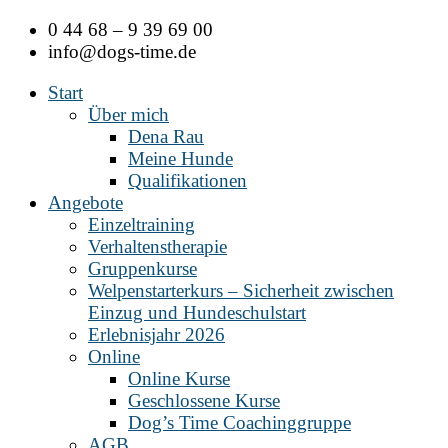
Zum
0 44 68 – 9 39 69 00
Inhalt
info@dogs-time.de
springen
Start
Über mich
Dena Rau
Meine Hunde
Qualifikationen
Angebote
Einzeltraining
Verhaltenstherapie
Gruppenkurse
Welpenstarterkurs – Sicherheit zwischen
Einzug und Hundeschulstart
Erlebnisjahr 2026
Online
Online Kurse
Geschlossene Kurse
Dog’s Time Coachinggruppe
AGB