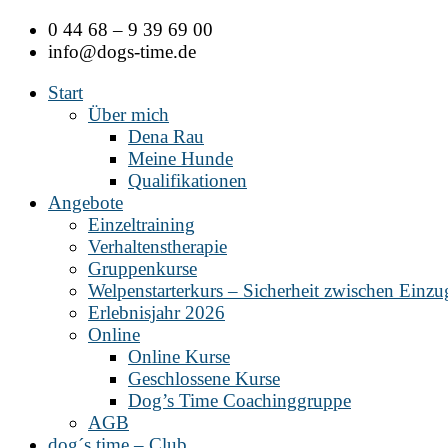
Zum
0 44 68 – 9 39 69 00
Inhalt
info@dogs-time.de
springen
Start
Über mich
Dena Rau
Meine Hunde
Qualifikationen
Angebote
Einzeltraining
Verhaltenstherapie
Gruppenkurse
Welpenstarterkurs – Sicherheit zwischen Einz
Erlebnisjahr 2026
Online
Online Kurse
Geschlossene Kurse
Dog’s Time Coachinggruppe
AGB
dog´s time – Club