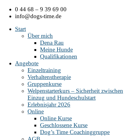
Zum
0 44 68 – 9 39 69 00
Inhalt
info@dogs-time.de
springen
Start
Über mich
Dena Rau
Meine Hunde
Qualifikationen
Angebote
Einzeltraining
Verhaltenstherapie
Gruppenkurse
Welpenstarterkurs – Sicherheit zwischen
Einzug und Hundeschulstart
Erlebnisjahr 2026
Online
Online Kurse
Geschlossene Kurse
Dog’s Time Coachinggruppe
AGB