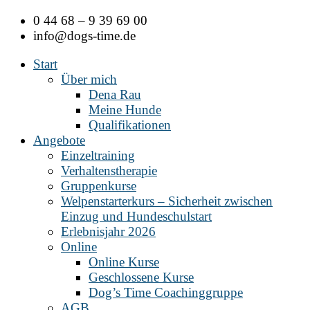
Zum
0 44 68 – 9 39 69 00
Inhalt
info@dogs-time.de
springen
Start
Über mich
Dena Rau
Meine Hunde
Qualifikationen
Angebote
Einzeltraining
Verhaltenstherapie
Gruppenkurse
Welpenstarterkurs – Sicherheit zwischen
Einzug und Hundeschulstart
Erlebnisjahr 2026
Online
Online Kurse
Geschlossene Kurse
Dog’s Time Coachinggruppe
AGB