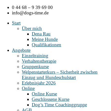
Zum
0 44 68 – 9 39 69 00
Inhalt
info@dogs-time.de
springen
Start
Über mich
Dena Rau
Meine Hunde
Qualifikationen
Angebote
Einzeltraining
Verhaltenstherapie
Gruppenkurse
Welpenstarterkurs – Sicherheit zwischen
Einzug und Hundeschulstart
Erlebnisjahr 2026
Online
Online Kurse
Geschlossene Kurse
Dog’s Time Coachinggruppe
AGB