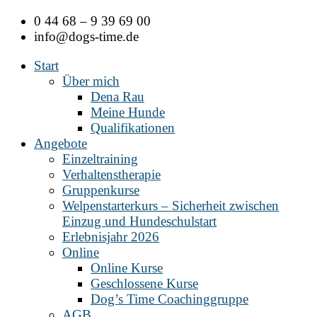
Zum
0 44 68 – 9 39 69 00
Inhalt
info@dogs-time.de
springen
Start
Über mich
Dena Rau
Meine Hunde
Qualifikationen
Angebote
Einzeltraining
Verhaltenstherapie
Gruppenkurse
Welpenstarterkurs – Sicherheit zwischen
Einzug und Hundeschulstart
Erlebnisjahr 2026
Online
Online Kurse
Geschlossene Kurse
Dog’s Time Coachinggruppe
AGB