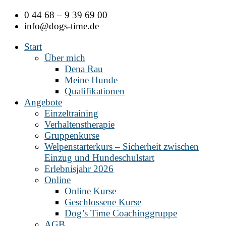
Zum
0 44 68 – 9 39 69 00
Inhalt
info@dogs-time.de
springen
Start
Über mich
Dena Rau
Meine Hunde
Qualifikationen
Angebote
Einzeltraining
Verhaltenstherapie
Gruppenkurse
Welpenstarterkurs – Sicherheit zwischen
Einzug und Hundeschulstart
Erlebnisjahr 2026
Online
Online Kurse
Geschlossene Kurse
Dog’s Time Coachinggruppe
AGB