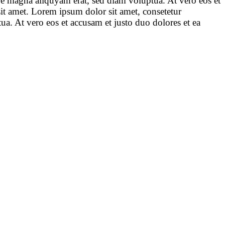
re magna aliquyam erat, sed diam voluptua. At vero eos et
sit amet. Lorem ipsum dolor sit amet, consetetur
a. At vero eos et accusam et justo duo dolores et ea