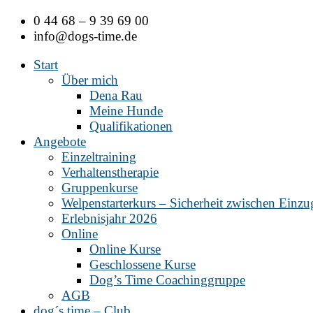
Zum
0 44 68 – 9 39 69 00
Inhalt
info@dogs-time.de
springen
Start
Über mich
Dena Rau
Meine Hunde
Qualifikationen
Angebote
Einzeltraining
Verhaltenstherapie
Gruppenkurse
Welpenstarterkurs – Sicherheit zwischen Einz
Erlebnisjahr 2026
Online
Online Kurse
Geschlossene Kurse
Dog’s Time Coachinggruppe
AGB
dog´s time – Club