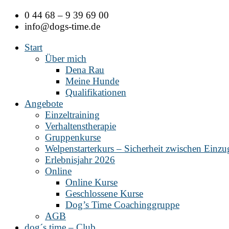
Zum
0 44 68 – 9 39 69 00
Inhalt
info@dogs-time.de
springen
Start
Über mich
Dena Rau
Meine Hunde
Qualifikationen
Angebote
Einzeltraining
Verhaltenstherapie
Gruppenkurse
Welpenstarterkurs – Sicherheit zwischen Einz
Erlebnisjahr 2026
Online
Online Kurse
Geschlossene Kurse
Dog’s Time Coachinggruppe
AGB
dog´s time – Club