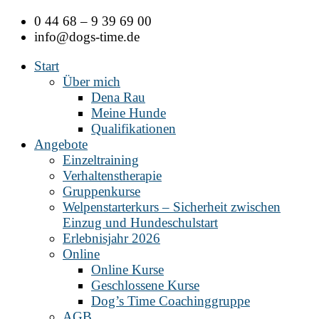
Zum
0 44 68 – 9 39 69 00
Inhalt
info@dogs-time.de
springen
Start
Über mich
Dena Rau
Meine Hunde
Qualifikationen
Angebote
Einzeltraining
Verhaltenstherapie
Gruppenkurse
Welpenstarterkurs – Sicherheit zwischen
Einzug und Hundeschulstart
Erlebnisjahr 2026
Online
Online Kurse
Geschlossene Kurse
Dog’s Time Coachinggruppe
AGB