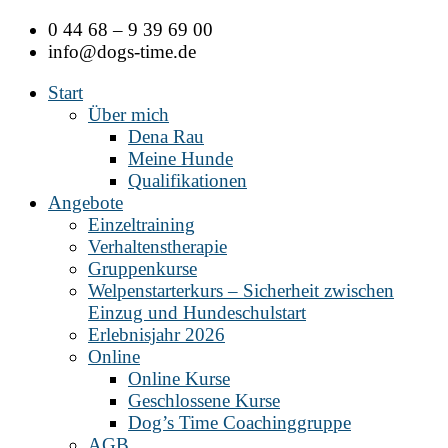
Zum
0 44 68 – 9 39 69 00
Inhalt
info@dogs-time.de
springen
Start
Über mich
Dena Rau
Meine Hunde
Qualifikationen
Angebote
Einzeltraining
Verhaltenstherapie
Gruppenkurse
Welpenstarterkurs – Sicherheit zwischen
Einzug und Hundeschulstart
Erlebnisjahr 2026
Online
Online Kurse
Geschlossene Kurse
Dog’s Time Coachinggruppe
AGB