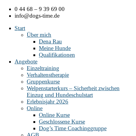
Zum
0 44 68 – 9 39 69 00
Inhalt
info@dogs-time.de
springen
Start
Über mich
Dena Rau
Meine Hunde
Qualifikationen
Angebote
Einzeltraining
Verhaltenstherapie
Gruppenkurse
Welpenstarterkurs – Sicherheit zwischen
Einzug und Hundeschulstart
Erlebnisjahr 2026
Online
Online Kurse
Geschlossene Kurse
Dog’s Time Coachinggruppe
AGB