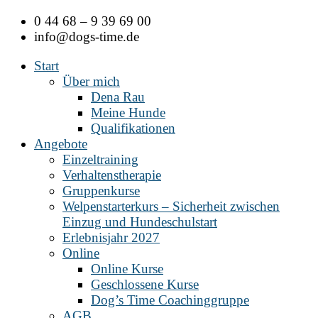
Zum
0 44 68 – 9 39 69 00
Inhalt
info@dogs-time.de
springen
Start
Über mich
Dena Rau
Meine Hunde
Qualifikationen
Angebote
Einzeltraining
Verhaltenstherapie
Gruppenkurse
Welpenstarterkurs – Sicherheit zwischen
Einzug und Hundeschulstart
Erlebnisjahr 2027
Online
Online Kurse
Geschlossene Kurse
Dog’s Time Coachinggruppe
AGB